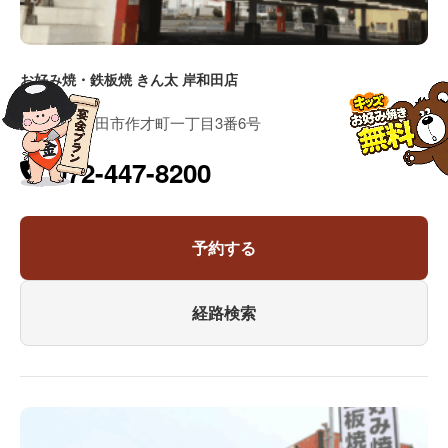
お好み焼・鉄板焼 きん太 岸和田店
大阪府岸和田市作才町一丁目3番6号
072-447-8200
予約する
経路検索