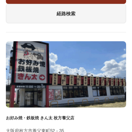
経路検索
お好み焼・鉄板焼 きん太 枚方養父店
大阪府枚方市養父東町52－35