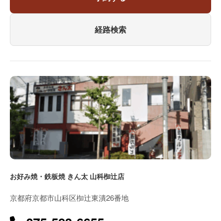
経路検索
お好み焼・鉄板焼 きん太 山科椥辻店
京都府京都市山科区椥辻東潰26番地